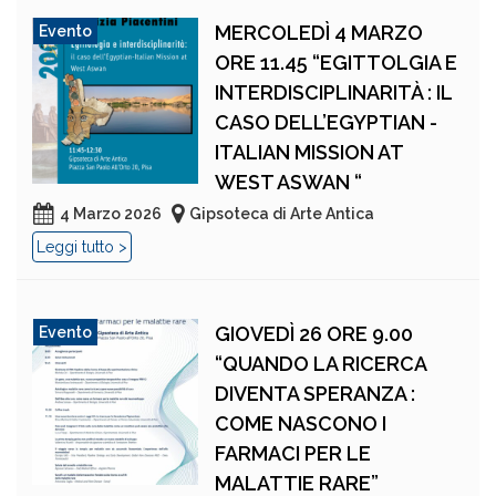
MERCOLEDÌ 4 MARZO
Evento
ORE 11.45 “EGITTOLGIA E
INTERDISCIPLINARITÀ : IL
CASO DELL’EGYPTIAN -
ITALIAN MISSION AT
WEST ASWAN “
4 Marzo 2026
Gipsoteca di Arte Antica
Leggi tutto >
GIOVEDÌ 26 ORE 9.00
Evento
“QUANDO LA RICERCA
DIVENTA SPERANZA :
COME NASCONO I
FARMACI PER LE
MALATTIE RARE”