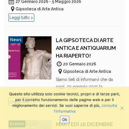
27 Gennaio 2026 - 5 Maggio 2026
Gipsoteca di Arte Antica
Leggi tutto >
LA GIPSOTECA DI ARTE
News
ANTICA E ANTIQUARIUM
HA RIAPERTO!
20 Gennaio 2026
Gipsoteca di Arte Antica
Siamo lieti di informarvi che da
oggi, 20 gennaio 2025 la
Gipsoteca di Arte...
Questo sito utilizza solo cookie tecnici, propri e di terze parti,
per il corretto funzionamento delle pagine web e per il
Leggi tutto >
miglioramento dei servizi. Se vuoi saperne di più,
consulta
l'informativa
Ok
MARTEDÌ 16 DICEMBRE
Evento