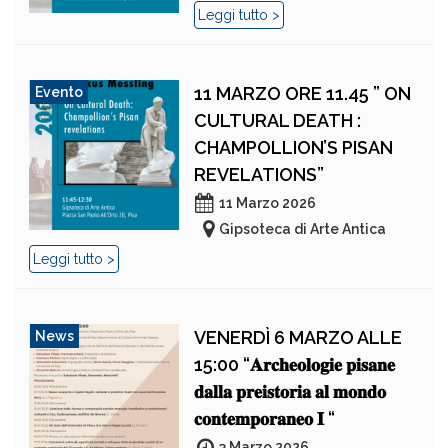
Leggi tutto >
11 MARZO ORE 11.45 ” ON
Evento
CULTURAL DEATH :
CHAMPOLLION’S PISAN
REVELATIONS”
11 Marzo 2026
Gipsoteca di Arte Antica
Leggi tutto >
VENERDÌ 6 MARZO ALLE
News
15:00 “𝐀𝐫𝐜𝐡𝐞𝐨𝐥𝐨𝐠𝐢𝐞 𝐩𝐢𝐬𝐚𝐧𝐞
𝐝𝐚𝐥𝐥𝐚 𝐩𝐫𝐞𝐢𝐬𝐭𝐨𝐫𝐢𝐚 𝐚𝐥 𝐦𝐨𝐧𝐝𝐨
𝐜𝐨𝐧𝐭𝐞𝐦𝐩𝐨𝐫𝐚𝐧𝐞𝐨 𝐈 “
3 Marzo 2026