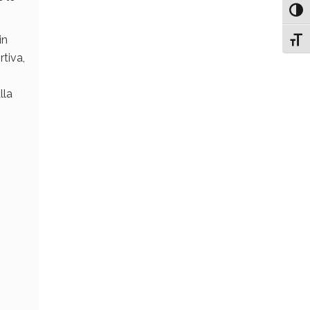
Attiv
in
Attiv
rtiva,
lla