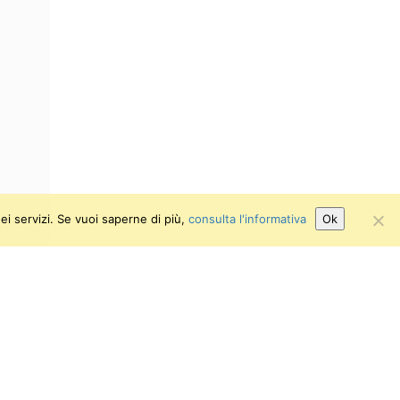
ei servizi. Se vuoi saperne di più,
consulta l'informativa
Ok
Attiva/disattiva alto contrasto
Attiva/disattiva dimensione testo