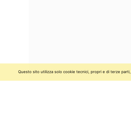
Questo sito utilizza solo cookie tecnici, propri e di terze par
SEGUICI SU:
Twitter
Facebook
Instagram
Youtu