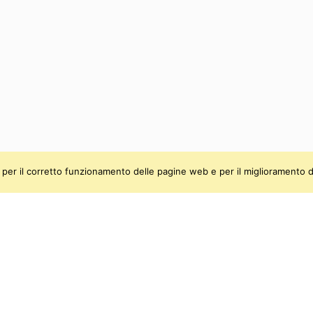
ti, per il corretto funzionamento delle pagine web e per il miglioramento d
be