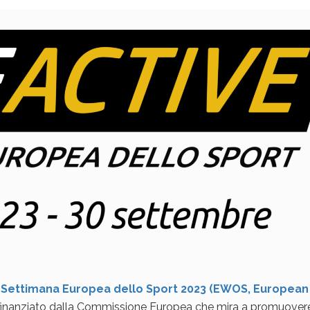
a
Settimana Europea dello Sport 2023 (EWOS, European
e finanziato dalla Commissione Europea che mira a promuover