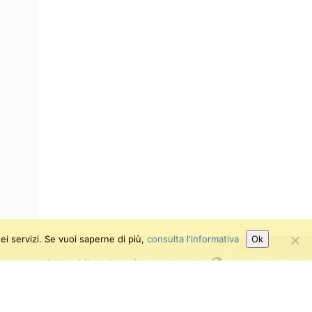
ei servizi. Se vuoi saperne di più,
consulta l'informativa
Ok
Attiva/disattiva alto contrasto
Attiva/disattiva dimensione testo