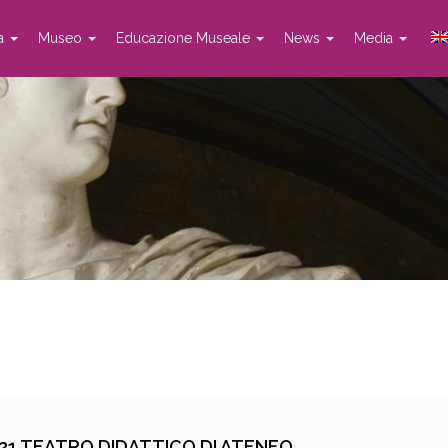
ta
Museo
Educazione Museale
News
Media
 21 TEATRO DIDATTICO DI ATENEO