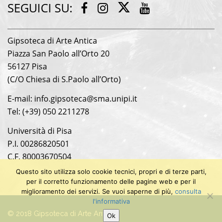
SEGUICI SU:
Twitter
Facebook
Instagram
Youtube
Gipsoteca di Arte Antica
Piazza San Paolo all’Orto 20
56127 Pisa
(C/O Chiesa di S.Paolo all’Orto)
E-mail: info.gipsoteca@sma.unipi.it
Tel: (+39) 050 2211278
Università di Pisa
P.I. 00286820501
C.F. 80003670504
Questo sito utilizza solo cookie tecnici, propri e di terze parti,
per il corretto funzionamento delle pagine web e per il
miglioramento dei servizi. Se vuoi saperne di più,
consulta
l'informativa
© 2018 Gipsoteca di Arte Antica
Ok