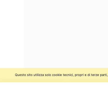
Questo sito utilizza solo cookie tecnici, propri e di terze par
SEGUICI SU:
Twitter
Facebook
Instagram
Youtu