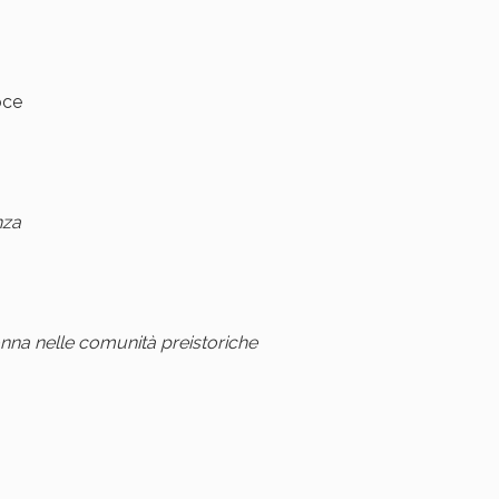
oce
nza
onna nelle comunità preistoriche