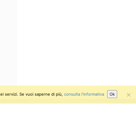
ei servizi. Se vuoi saperne di più,
consulta l'informativa
Ok
Attiva/disattiva alto contrasto
Attiva/disattiva dimensione testo