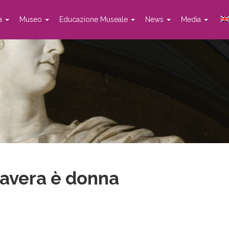
ta
Museo
Educazione Museale
News
Media
mavera è donna