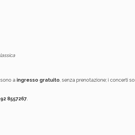
classica
, sono a
ingresso gratuito
, senza prenotazione; i concerti s
392 8557267
.