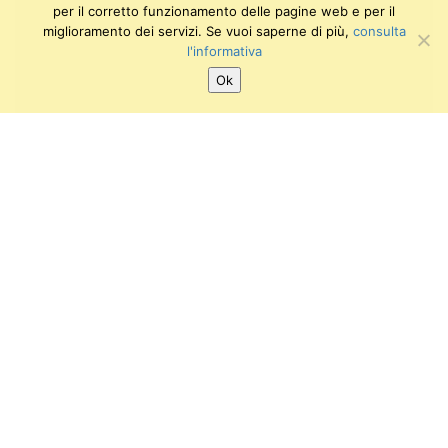
per il corretto funzionamento delle pagine web e per il
miglioramento dei servizi. Se vuoi saperne di più,
consulta
l'informativa
Ok
SEGUICI SU:
Twitter
Facebook
Instagram
Youtube