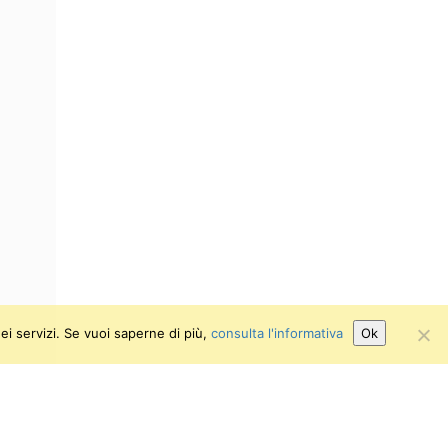
ei servizi. Se vuoi saperne di più,
consulta l'informativa
Ok