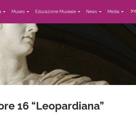
ta
Museo
Educazione Museale
News
Media
ore 16 “Leopardiana”