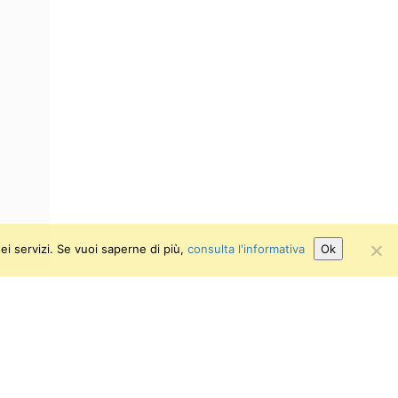
ei servizi. Se vuoi saperne di più,
consulta l'informativa
Ok