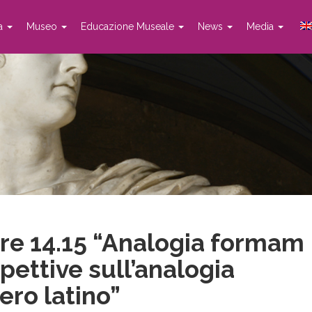
ta
Museo
Educazione Museale
News
Media
ore 14.15 “Analogia formam
pettive sull’analogia
ero latino”