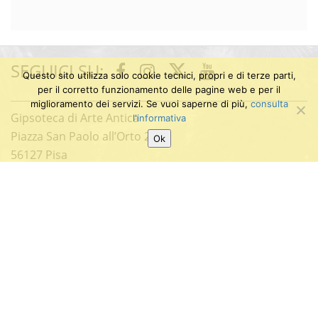
SEGUICI SU:
Twitter
Facebook
Instagram
Youtube
Questo sito utilizza solo cookie tecnici, propri e di terze parti,
per il corretto funzionamento delle pagine web e per il
miglioramento dei servizi. Se vuoi saperne di più,
consulta
Gipsoteca di Arte Antica
l'informativa
Piazza San Paolo all’Orto 20
Ok
56127 Pisa
(C/O Chiesa di S.Paolo all’Orto)
E-mail: info.gipsoteca@sma.unipi.it
Tel: (+39) 050 2211278
Università di Pisa
P.I. 00286820501
C.F. 80003670504