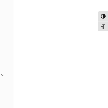
Attiv
Attiv
 di