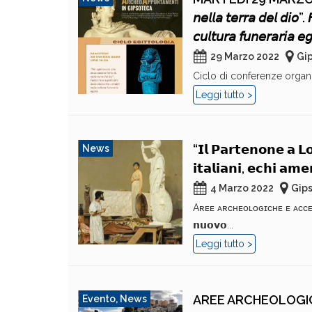
𝘯𝘦𝘭𝘭𝘢 𝘵𝘦𝘳𝘳𝘢 𝘥𝘦𝘭 𝘥𝘪𝘰”. 
𝘤𝘶𝘭𝘵𝘶𝘳𝘢 𝘧𝘶𝘯𝘦𝘳𝘢𝘳𝘪𝘢 𝘦𝘨
29 Marzo 2022
Gip
Ciclo di conferenze organi
Leggi tutto >
“𝗜𝗹 𝗣𝗮𝗿𝘁𝗲𝗻𝗼𝗻𝗲 𝗮 𝗟𝗼
News
𝗶𝘁𝗮𝗹𝗶𝗮𝗻𝗶, 𝗲𝗰𝗵𝗶
4 Marzo 2022
Gips
Aʀᴇᴇ ᴀʀᴄʜᴇᴏʟᴏɢɪᴄʜᴇ ᴇ ᴀᴄᴄᴇssɪʙɪ
𝗻𝘂𝗼𝘃𝗼...
Leggi tutto >
AREE ARCHEOLOGICH
Evento
,
News