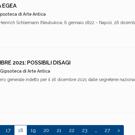
A EGEA
psoteca di Arte Antica
 Heinrich Schliemann (Neubukow, 6 gennaio 1822 – Napoli, 26 dicem
RE 2021: POSSIBILI DISAGI
Gipsoteca di Arte Antica
ero generale indetto per il 16 dicembre 2021 dalle segreterie nazional
17
18
19
20
21
22
23
…
27
>