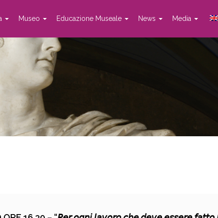
ta
Museo
Educazione Museale
News
Media
 “𝘗𝘦𝘳 𝘰𝘨𝘯𝘪 𝘭𝘢𝘷𝘰𝘳𝘰 𝘤𝘩𝘦 𝘥𝘦𝘷𝘦 𝘦𝘴𝘴𝘦𝘳𝘦 𝘧𝘢𝘵𝘵𝘰 𝘭