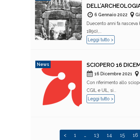
DELL’ARCHEOLOGI
6 Gennaio 2022
Gi
Duecento anni fa nasceva
1890),...
Leggi tutto >
SCIOPERO 16 DICEMB
News
16 Dicembre 2021
Con riferimento allo sciop
CGIL e UIL, si...
Leggi tutto >
<
1
…
13
14
15
16