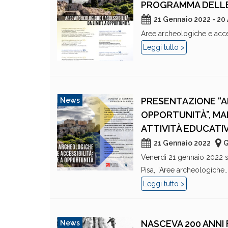
PROGRAMMA DELLE
21 Gennaio 2022 - 20 
Aree archeologiche e access
Leggi tutto >
PRESENTAZIONE “AR
News
OPPORTUNITÀ”, MA
ATTIVITÀ EDUCATI
21 Gennaio 2022
G
Venerdì 21 gennaio 2022 si
Pisa, “Aree archeologiche..
Leggi tutto >
NASCEVA 200 ANNI 
News