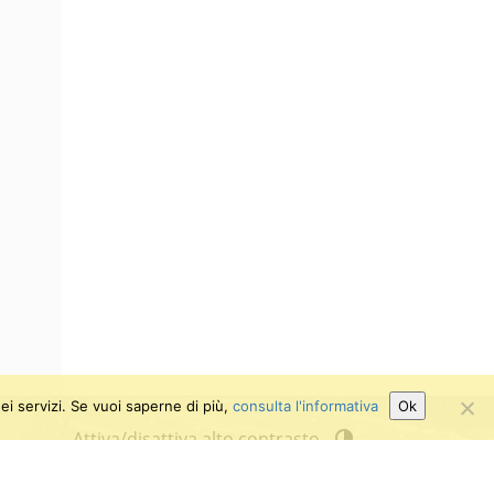
ei servizi. Se vuoi saperne di più,
consulta l'informativa
Ok
Attiva/disattiva alto contrasto
Attiva/disattiva dimensione testo