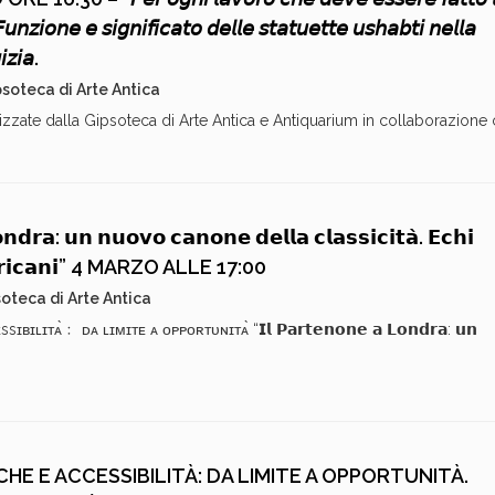
𝘍𝘶𝘯𝘻𝘪𝘰𝘯𝘦 𝘦 𝘴𝘪𝘨𝘯𝘪𝘧𝘪𝘤𝘢𝘵𝘰 𝘥𝘦𝘭𝘭𝘦 𝘴𝘵𝘢𝘵𝘶𝘦𝘵𝘵𝘦 𝘶𝘴𝘩𝘢𝘣𝘵𝘪 𝘯𝘦𝘭𝘭𝘢
𝘻𝘪𝘢.
soteca di Arte Antica
zzate dalla Gipsoteca di Arte Antica e Antiquarium in collaborazione c
𝗻𝗱𝗿𝗮: 𝘂𝗻 𝗻𝘂𝗼𝘃𝗼 𝗰𝗮𝗻𝗼𝗻𝗲 𝗱𝗲𝗹𝗹𝗮 𝗰𝗹𝗮𝘀𝘀𝗶𝗰𝗶𝘁𝗮̀. 𝗘𝗰𝗵𝗶
 𝗮𝗺𝗲𝗿𝗶𝗰𝗮𝗻𝗶” 4 MARZO ALLE 17:00
oteca di Arte Antica
ʟɪᴛᴀ̀﹕ ᴅᴀ ʟɪᴍɪᴛᴇ ᴀ ᴏᴘᴘᴏʀᴛᴜɴɪᴛᴀ̀ “𝗜𝗹 𝗣𝗮𝗿𝘁𝗲𝗻𝗼𝗻𝗲 𝗮 𝗟𝗼𝗻𝗱𝗿𝗮: 𝘂𝗻
E E ACCESSIBILITÀ: DA LIMITE A OPPORTUNITÀ.