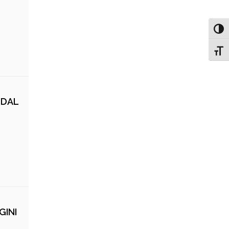
Attiv
Attiv
 DAL
GINI