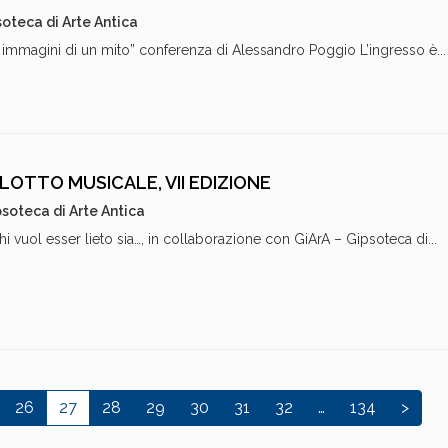
oteca di Arte Antica
: immagini di un mito” conferenza di Alessandro Poggio L’ingresso è...
ALOTTO MUSICALE, VII EDIZIONE
soteca di Arte Antica
i vuol esser lieto sia…, in collaborazione con GiArA – Gipsoteca di...
26
27
28
29
30
31
32
…
134
>