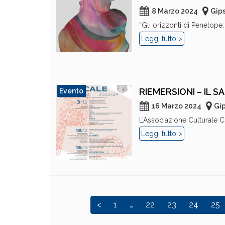
8 Marzo 2024
Gips
“Gli orizzonti di Penelope
Leggi tutto >
RIEMERSIONI – IL S
Evento
16 Marzo 2024
Gip
L’Associazione Culturale Ch
Leggi tutto >
<
1
…
22
23
24
25