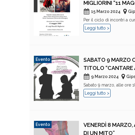
MIGLIORINI “11 MAG
15 Marzo 2024
Gip
Per il ciclo di incontri a c
Leggi tutto >
SABATO 9 MARZO O
Evento
TITOLO “CANTARE 
9 Marzo 2024
Gips
Sabato 9 marzo, alle ore 18
Leggi tutto >
VENERDÌ 8 MARZO, 
Evento
DI UN MITO”