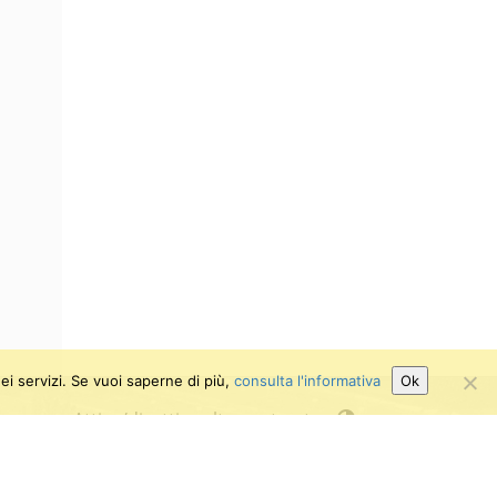
ei servizi. Se vuoi saperne di più,
consulta l'informativa
Ok
Attiva/disattiva alto contrasto
Attiva/disattiva dimensione testo