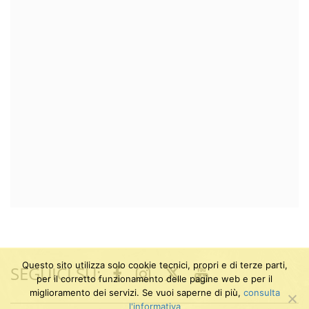
Questo sito utilizza solo cookie tecnici, propri e di terze parti,
SEGUICI SU:
Twitter
Facebook
Instagram
Youtube
per il corretto funzionamento delle pagine web e per il
miglioramento dei servizi. Se vuoi saperne di più,
consulta
l'informativa