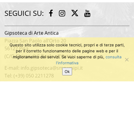
SEGUICI SU:
Twitter
Facebook
Instagram
Youtube
Gipsoteca di Arte Antica
Piazza San Paolo all’Orto 20
Questo sito utilizza solo cookie tecnici, propri e di terze parti,
56127 Pisa
per il corretto funzionamento delle pagine web e per il
(C/O Chiesa di S.Paolo all’Orto)
miglioramento dei servizi. Se vuoi saperne di più,
consulta
l'informativa
E-mail: info.gipsoteca@sma.unipi.it
Ok
Tel: (+39) 050 2211278
Università di Pisa
P.I. 00286820501
C.F. 80003670504