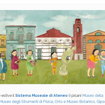
estive il
Sistema Museale di Ateneo
(i pisani
Museo della
Museo degli Strumenti di Fisica
,
Orto e Museo Botanico
,
Gips