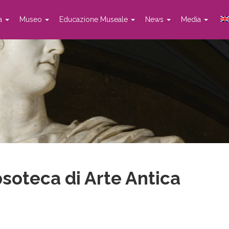
ta
Museo
Educazione Museale
News
Media
psoteca di Arte Antica