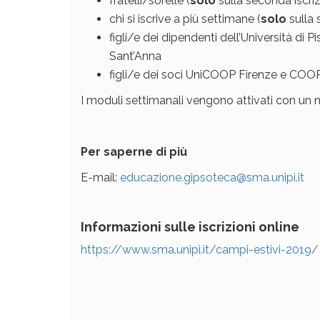
fratelli/sorelle (
solo
sulla seconda iscri
chi si iscrive a più settimane (
solo
sulla
figli/e dei dipendenti dell’Università di
Sant’Anna
figli/e dei soci UniCOOP Firenze e COOP
I moduli settimanali vengono attivati con un
Per saperne di più
E-mail:
educazione.gipsoteca@sma.unipi.it
Informazioni sulle iscrizioni online
https://www.sma.unipi.it/campi-estivi-2019/