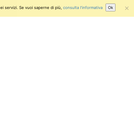
ei servizi. Se vuoi saperne di più,
consulta l'informativa
Ok
Attiva/disattiva alto contrasto
Attiva/disattiva dimensione testo
niversità di Pisa
.I. 00286820501
.F. 80003670504