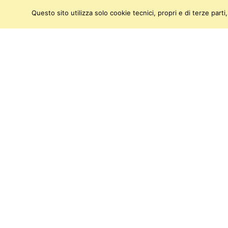
Questo sito utilizza solo cookie tecnici, propri e di terze par
SEGUICI SU:
Twitter
Facebook
Instagram
Youtu
Gipsoteca di Arte Antica
Piazza San Paolo all’Orto 20
56127 Pisa
(C/O Chiesa di S.Paolo all’Orto)