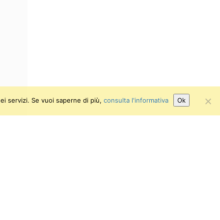
ei servizi. Se vuoi saperne di più,
consulta l'informativa
Ok
Attiva/disattiva alto contrasto
Attiva/disattiva dimensione testo