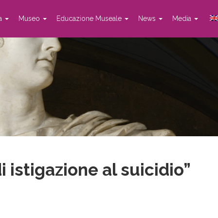
ta
Museo
Educazione Museale
News
Media
 istigazione al suicidio”