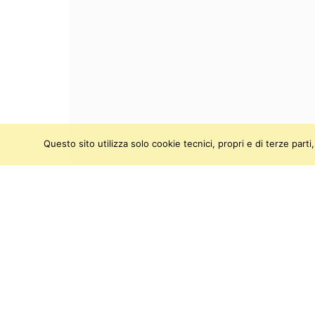
Questo sito utilizza solo cookie tecnici, propri e di terze par
SEGUICI SU:
Twitter
Facebook
Instagram
Youtu