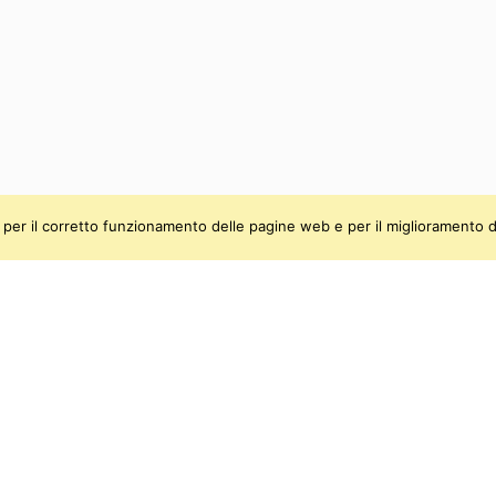
ti, per il corretto funzionamento delle pagine web e per il miglioramento d
be