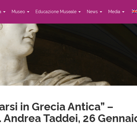
ta
Museo
Educazione Museale
News
Media
arsi in Grecia Antica” –
. Andrea Taddei, 26 Gennai