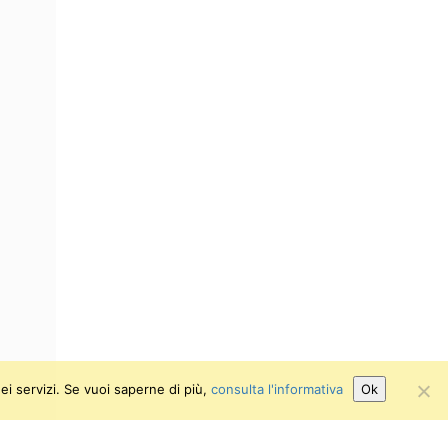
ei servizi. Se vuoi saperne di più,
consulta l'informativa
Ok