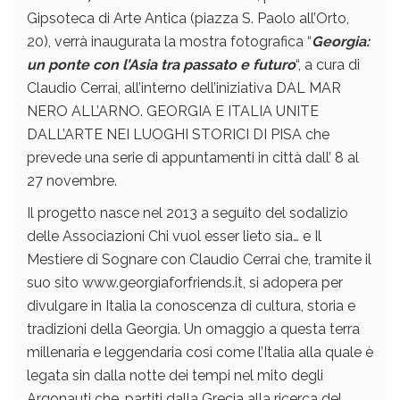
Gipsoteca di Arte Antica (piazza S. Paolo all’Orto,
20), verrà inaugurata la mostra fotografica “
Georgia:
un ponte con l’Asia tra passato e futuro
“, a cura di
Claudio Cerrai, all’interno dell’iniziativa DAL MAR
NERO ALL’ARNO. GEORGIA E ITALIA UNITE
DALL’ARTE NEI LUOGHI STORICI DI PISA che
prevede una serie di appuntamenti in città dall’ 8 al
27 novembre.
Il progetto nasce nel 2013 a seguito del sodalizio
delle Associazioni Chi vuol esser lieto sia… e Il
Mestiere di Sognare con Claudio Cerrai che, tramite il
suo sito www.georgiaforfriends.it, si adopera per
divulgare in Italia la conoscenza di cultura, storia e
tradizioni della Georgia. Un omaggio a questa terra
millenaria e leggendaria così come l’Italia alla quale è
legata sin dalla notte dei tempi nel mito degli
Argonauti che, partiti dalla Grecia alla ricerca del