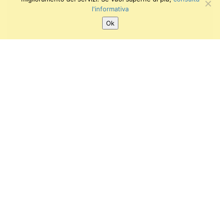
l'informativa
Ok
SEGUICI SU:
Twitter
Facebook
Instagram
Youtube
Gipsoteca di Arte Antica